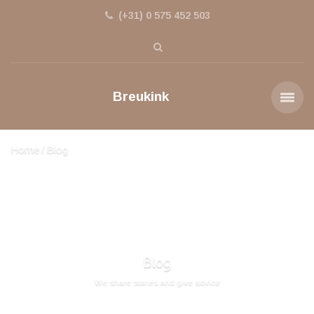
(+31) 0 575 452 503
Breukink
Home
Blog
Blog
We share stories and give advice