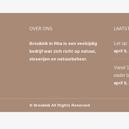
OVER ONS
LAATS
Breukink in Rha is een veelzijdig
Let op:
bedrijf wat zich richt op natuur,
april 9,
visserijen en natuurbeheer.
Vanaf 1 
nader b
april 9,
© Breukink All Rights Reserved
Meldingen
Lijst
met