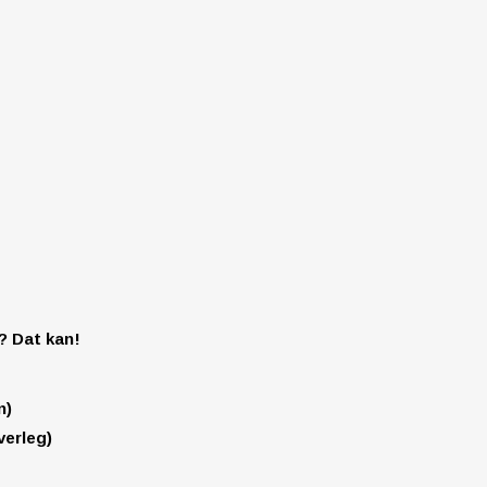
l? Dat kan!
n)
verleg)