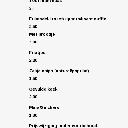
Tosti ham kaas
3,-
Frikandel/kroket/kipcorn/kaassouffle
2,50
Met broodje
3,00
Frietjes
2,20
Zakje chips (naturel/paprika)
1,50
Gevulde koek
2,00
Mars/Snickers
1,80
Prijswijziging onder voorbehoud.