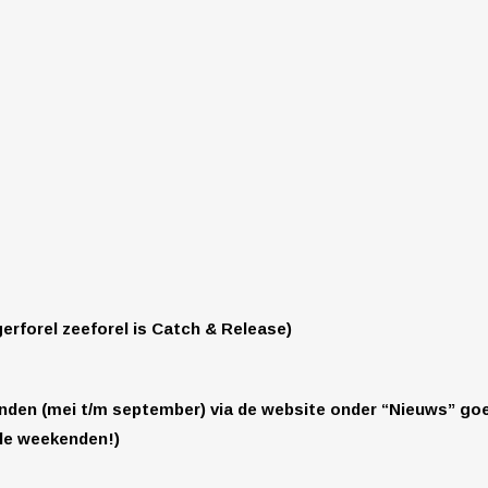
gerforel zeeforel is Catch & Release)
anden (mei t/m september) via de website onder “Nieuws” goed
 de weekenden!
)