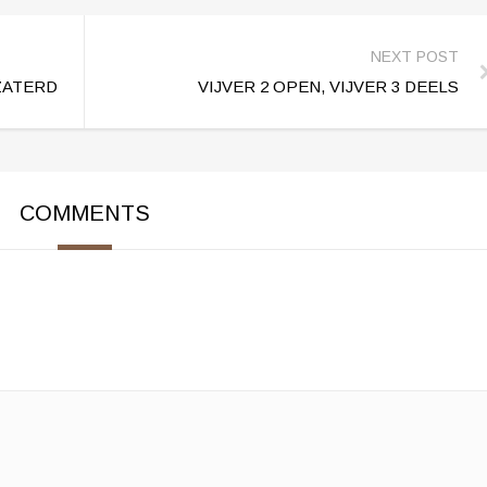
NEXT POST
 ZATERDAG 18 OKTOBER KAN ER NIET GEVIST WORDEN IV
VIJVER 2 OPEN, VIJVER 3 DEELS
COMMENTS